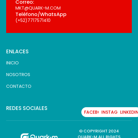
Correo:
MKT@QUARK-M.COM
Teléfono/WhatsApp
(+52)7717571410
ENLACES
INICIO
NOSOTROS
CONTACTO
REDES SOCIALES
FACEBOOK
INSTAGRAM
LINKEDI
© COPYRIGHT 2024
QUARK-M ALL RIGHTS