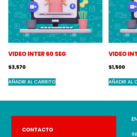
VIDEO INTER 60 SEG
VIDEO IN
$
3,570
$
1,500
AÑADIR AL CARRITO
AÑADIR AL 
E
CONTACTO
IN