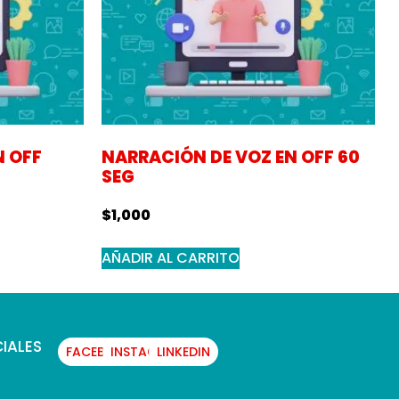
N OFF
NARRACIÓN DE VOZ EN OFF 60
SEG
$
1,000
AÑADIR AL CARRITO
IALES
FACEBOOK
INSTAGRAM
LINKEDIN