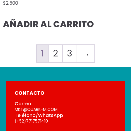
$
2,500
AÑADIR AL CARRITO
1
2
3
→
CONTACTO
Correo:
MKT@QUARK-M.COM
Teléfono/WhatsApp
(+52)7717571410